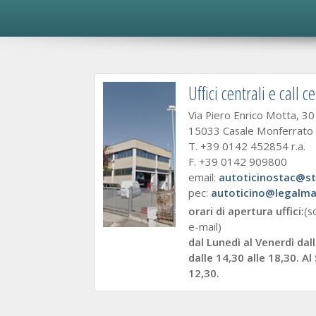
Uffici centrali e call c
Via Piero Enrico Motta, 30
15033 Casale Monferrato (
T. +39 0142 452854 r.a.
F. +39 0142 909800
email:
autoticinostac@s
pec:
autoticino@legalmai
orari di apertura uffici:
(s
e-mail)
dal Lunedì al Venerdì dall
dalle 14,30 alle 18,30. Al
12,30.