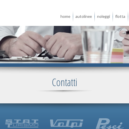
home
autolinee
noleggi
flotta
Contatti