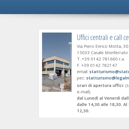
Uffici centrali e call c
Via Piero Enrico Motta, 30
15033 Casale Monferrato (
T. +39 0142 781660 r.a.
F. +39 0142 782147
email:
statturismo@stat
pec:
statturismo@legalma
orari di apertura uffici:
(s
e-mail)
dal Lunedì al Venerdì dall
dalle 14,30 alle 18,30. Al
12,30.