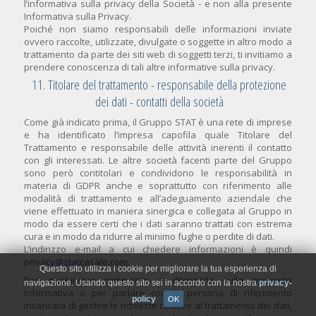
l’informativa sulla privacy della Società - e non alla presente
Informativa sulla Privacy.
Poiché non siamo responsabili delle informazioni inviate
ovvero raccolte, utilizzate, divulgate o soggette in altro modo a
trattamento da parte dei siti web di soggetti terzi, ti invitiamo a
prendere conoscenza di tali altre informative sulla privacy.
11. Titolare del trattamento - responsabile della protezione
dei dati - contatti della società
Come già indicato prima, il Gruppo STAT è una rete di imprese
e ha identificato l’impresa capofila quale Titolare del
Trattamento e responsabile delle attività inerenti il contatto
con gli interessati. Le altre società facenti parte del Gruppo
sono però contitolari e condividono le responsabilità in
materia di GDPR anche e soprattutto con riferimento alle
modalità di trattamento e all’adeguamento aziendale che
viene effettuato in maniera sinergica e collegata al Gruppo in
modo da essere certi che i dati saranno trattati con estrema
cura e in modo da ridurre al minimo fughe o perdite di dati.
L’indirizzo e-mail a cui chiedere informazioni è quindi
privacy@statcasale.com
.
Questo sito utilizza i cookie per migliorare la tua esperienza di
Per qualunque commento o domanda sulla presente
navigazione. Usando questo sito sei in accordo con la nostra
privacy-
Informativa o per parlare con la persona di riferimento
policy
OK
incaricata di gestire le richieste relative al trattamento dei dati,