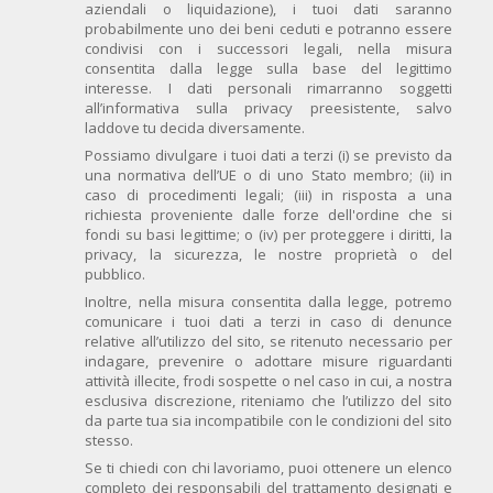
aziendali o liquidazione), i tuoi dati saranno
probabilmente uno dei beni ceduti e potranno essere
condivisi con i successori legali, nella misura
consentita dalla legge sulla base del legittimo
interesse. I dati personali rimarranno soggetti
all’informativa sulla privacy preesistente, salvo
laddove tu decida diversamente.
Possiamo divulgare i tuoi dati a terzi (i) se previsto da
una normativa dell’UE o di uno Stato membro; (ii) in
caso di procedimenti legali; (iii) in risposta a una
richiesta proveniente dalle forze dell'ordine che si
fondi su basi legittime; o (iv) per proteggere i diritti, la
privacy, la sicurezza, le nostre proprietà o del
pubblico.
Inoltre, nella misura consentita dalla legge, potremo
comunicare i tuoi dati a terzi in caso di denunce
relative all’utilizzo del sito, se ritenuto necessario per
indagare, prevenire o adottare misure riguardanti
attività illecite, frodi sospette o nel caso in cui, a nostra
esclusiva discrezione, riteniamo che l’utilizzo del sito
da parte tua sia incompatibile con le condizioni del sito
stesso.
Se ti chiedi con chi lavoriamo, puoi ottenere un elenco
completo dei responsabili del trattamento designati e