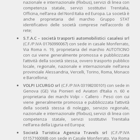
nazionale e internazionale (Flixbus), servizi di linea con
competenza statale, servizi sostitutivi Trenitalia,
Officina, nell’area del Nord Italia ed Europa. La società è
anche proprietaria del marchio Gruppo STAT
identificativo delle società comprese nell’accordo di
rete;
S.T.A.C – società trasporti automobilistici casalesi srl
(C.F./P.IVA 01760990067) con sede in casale Monferrato,
Via Roma n. 19, proprietaria del marchio AUTOTICINO
con cui viene generalmente promossa e pubblicizzata
l’attività della società stessa, ovvero trasporto pubblico
locale, regionale, nazionale e internazionale nell’area
provinciale Alessandria, Vercelli, Torino, Roma, Monaco
e Barcellona;
VOLPI LICURGO srl
(C.F./P.IVA 03198200101) con sede in
Genova (GE) Via Pionieri ed Aviatori d’Italia n. 60 e
proprietaria dei marchi Volpi – Callero - Pesci con cui
viene generalmente promossa e pubblicizzata l’attività
della società stessa di noleggio, servizio regionale,
nazionale e internazionale (Flixbus), servizi di linea con
competenza statale, servizi sostitutivi Trenitalia
nell’area della Liguria ed Europa;
Società Turistica Agenzia Travels srl
(C.F./P.IVA
01157160068) con sede in Casale Monferrato, Via Roma