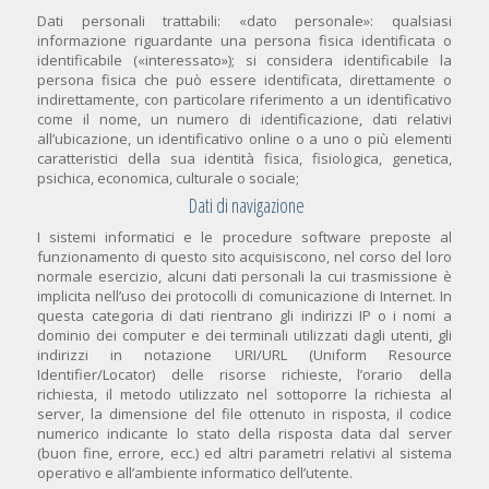
Dati personali trattabili: «dato personale»: qualsiasi
informazione riguardante una persona fisica identificata o
identificabile («interessato»); si considera identificabile la
persona fisica che può essere identificata, direttamente o
indirettamente, con particolare riferimento a un identificativo
come il nome, un numero di identificazione, dati relativi
all’ubicazione, un identificativo online o a uno o più elementi
caratteristici della sua identità fisica, fisiologica, genetica,
psichica, economica, culturale o sociale;
Dati di navigazione
I sistemi informatici e le procedure software preposte al
funzionamento di questo sito acquisiscono, nel corso del loro
normale esercizio, alcuni dati personali la cui trasmissione è
implicita nell’uso dei protocolli di comunicazione di Internet. In
questa categoria di dati rientrano gli indirizzi IP o i nomi a
dominio dei computer e dei terminali utilizzati dagli utenti, gli
indirizzi in notazione URI/URL (Uniform Resource
Identifier/Locator) delle risorse richieste, l’orario della
richiesta, il metodo utilizzato nel sottoporre la richiesta al
server, la dimensione del file ottenuto in risposta, il codice
numerico indicante lo stato della risposta data dal server
(buon fine, errore, ecc.) ed altri parametri relativi al sistema
operativo e all’ambiente informatico dell’utente.