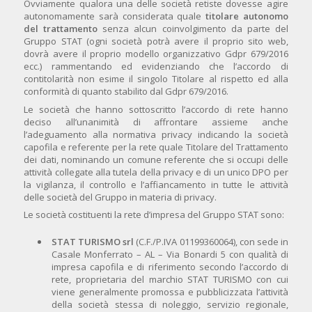
Ovviamente qualora una delle società retiste dovesse agire
autonomamente sarà considerata quale
titolare autonomo
del trattamento
senza alcun coinvolgimento da parte del
Gruppo STAT (ogni società potrà avere il proprio sito web,
dovrà avere il proprio modello organizzativo Gdpr 679/2016
ecc.) rammentando ed evidenziando che l’accordo di
contitolarità non esime il singolo Titolare al rispetto ed alla
conformità di quanto stabilito dal Gdpr 679/2016.
Le società che hanno sottoscritto l’accordo di rete hanno
deciso all’unanimità di affrontare assieme anche
l’adeguamento alla normativa privacy indicando la società
capofila e referente per la rete quale Titolare del Trattamento
dei dati, nominando un comune referente che si occupi delle
attività collegate alla tutela della privacy e di un unico DPO per
la vigilanza, il controllo e l’affiancamento in tutte le attività
delle società del Gruppo in materia di privacy.
Le società costituenti la rete d’impresa del Gruppo STAT sono:
STAT TURISMO srl
(C.F./P.IVA 01199360064), con sede in
Casale Monferrato – AL – Via Bonardi 5 con qualità di
impresa capofila e di riferimento secondo l’accordo di
rete, proprietaria del marchio STAT TURISMO con cui
viene generalmente promossa e pubblicizzata l’attività
della società stessa di noleggio, servizio regionale,