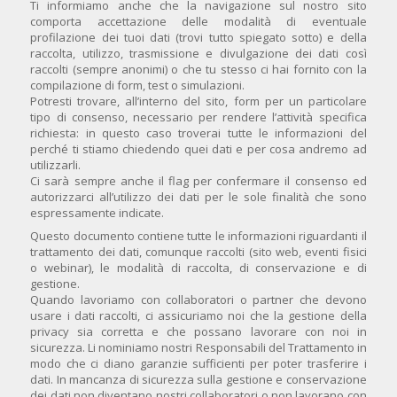
Ti informiamo anche che la navigazione sul nostro sito
comporta accettazione delle modalità di eventuale
profilazione dei tuoi dati (trovi tutto spiegato sotto) e della
raccolta, utilizzo, trasmissione e divulgazione dei dati così
raccolti (sempre anonimi) o che tu stesso ci hai fornito con la
compilazione di form, test o simulazioni.
Potresti trovare, all’interno del sito, form per un particolare
tipo di consenso, necessario per rendere l’attività specifica
richiesta: in questo caso troverai tutte le informazioni del
perché ti stiamo chiedendo quei dati e per cosa andremo ad
utilizzarli.
Ci sarà sempre anche il flag per confermare il consenso ed
autorizzarci all’utilizzo dei dati per le sole finalità che sono
espressamente indicate.
Questo documento contiene tutte le informazioni riguardanti il
trattamento dei dati, comunque raccolti (sito web, eventi fisici
o webinar), le modalità di raccolta, di conservazione e di
gestione.
Quando lavoriamo con collaboratori o partner che devono
usare i dati raccolti, ci assicuriamo noi che la gestione della
privacy sia corretta e che possano lavorare con noi in
sicurezza. Li nominiamo nostri Responsabili del Trattamento in
modo che ci diano garanzie sufficienti per poter trasferire i
dati. In mancanza di sicurezza sulla gestione e conservazione
dei dati non diventano nostri collaboratori o non lavorano con