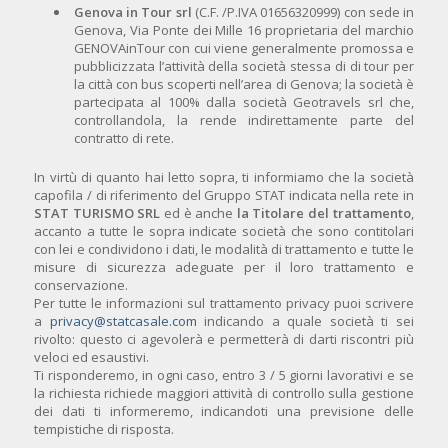
Genova in Tour srl
(C.F. /P.IVA 01656320999) con sede in
Genova, Via Ponte dei Mille 16 proprietaria del marchio
GENOVAinTour con cui viene generalmente promossa e
pubblicizzata l’attività della società stessa di di tour per
la città con bus scoperti nell’area di Genova; la società è
partecipata al 100% dalla società Geotravels srl che,
controllandola, la rende indirettamente parte del
contratto di rete.
In virtù di quanto hai letto sopra, ti informiamo che la società
capofila / di riferimento del Gruppo STAT indicata nella rete in
STAT TURISMO SRL
ed è anche
la Titolare del trattamento
,
accanto a tutte le sopra indicate società che sono contitolari
con lei e condividono i dati, le modalità di trattamento e tutte le
misure di sicurezza adeguate per il loro trattamento e
conservazione.
Per tutte le informazioni sul trattamento privacy puoi scrivere
a
privacy@statcasale.com
indicando a quale società ti sei
rivolto: questo ci agevolerà e permetterà di darti riscontri più
veloci ed esaustivi.
Ti risponderemo, in ogni caso, entro 3 / 5 giorni lavorativi e se
la richiesta richiede maggiori attività di controllo sulla gestione
dei dati ti informeremo, indicandoti una previsione delle
tempistiche di risposta.