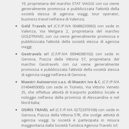
19, proprietaria del marchio STAT VIAGGI con cui viene
generalmente promossa e pubblicizzata l’attività della
società stessa di agenzia viaggi, tour operator,
business travel nell’area di Valenza;
Gold Travels srl
(C.F./P.IVA 00486230063) con sede in
Valenza, Via Melgara 2, proprietaria del marchio
GOLDTRAVEL con cui viene generalmente promossa e
pubblicizzata l’attività della società stessa di agenzia
viaggi;
Geotravels srl
(C.F/P.IVA 00946380102) con sede in
Genova, Piazza della Vittoria 57, proprietaria del
marchio Geotravels con cui viene generalmente
promossa e pubblicizzata l’attività della società stessa
di agenzia viaggi nell’area di Genova;
Maestri Autoservizi s.a.s. di Maestri Ivo & C.
(C.F./P.IVA
01494450065) con sede in Ticineto, Via Vittorio Veneto
35, che effettua attività di trasporto pubblico locale e
noleggio nell’area della provincia di Alessandria e nel
Nord Italia;
OSIRIS TRAVEL srl
(C.F./P.IVA 02722970106) con sede in
Genova, Piazza della Vittoria 57R, che svolge attività di
agenzia viaggi; la società è partecipata in misura
maggioritaria dalla Società Turistica Agenzia Travels srl;