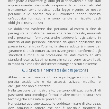
impegnate a rispettare gli obblighi di riservatezza e son stati
espressamente designati responsabili o incaricati del
trattamento, come previsto dalla legge vigente. Le nostre
persone o le società con cui lavoriamo hanno ricevuto
un’apposita formazione e sono tenute al rispetto degli
obblighi di riservatezza.
Se dobbiamo trasferire dati personali all'estero al fine di
perseguire le finalità dei servizi che ci hai richiesto, enunciati
nella presente Informativa, anche laddove la legislazione in
materia di dati personali differisca da quella applicabile nel
paese in cui si trova l’utente, la stessa adotterà misure per
garantire che tali comunicazioni avvengano in conformità agli
standard europei sulla protezione dei dati ovvero ad altri
standard locali utilizzati nel paese in cui vengono raccolti i dati,
in modo tale che i dati dell’utente rimangano sicuri e riservati.
6. Sicurezza e riservatezza dei dati personali
Abbiamo attuato misure idonee a proteggere i tuoi dati da
perdita accidentale e da accessi, utilizzo, modifica e
divulgazione non autorizzati.
Nella gestione del nostro sito, vengono utilizzati controlli di
password, una tecnologia firewall e altre misure di sicurezza
tecnologiche e basate su procedure.
Nonostante abbiamo attuato le suddette misure di sicurezza,
devi comunque sapere che non è possibile garantire la