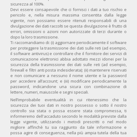
sicurezza al 100%.
Devi essere consapevole che ci fornisci i dati a tuo rischio e
pericolo e, nella misura massima consentita dalla legge
vigente, non possiamo essere ritenuti responsabili di una
divulgazione dei dati raccolti se questa divulgazione è frutto di
errori, omissioni o azioni non autorizzate di terzi durante o
dopo la loro trasmissione.
Ti raccomandiamo di: (i) aggiornare periodicamente il software
per proteggere la trasmissione dei dati sulle reti (ad esempio,
il software antivirus) e controllare che il fornitore dei servizi di
comunicazione elettronici abbia adottato mezzi idonei per la
sicurezza della trasmissione dei dati sulle reti (ad esempio,
firewall e filtri anti posta indesiderata); (ii) mantenere riservati
e non comunicare a nessuno il nome utente e la password
per accedere all’account; e (iii) modificare periodicamente la
password, indicandone una sicura con combinazione di
lettere, numeri, maiuscole e segni speciali.
Nell’improbabile eventualità in cui ritenessimo che la
sicurezza dei tuoi dati in nostro possesso o sotto il nostro
controllo sia stata o possa essere stata compromessa, ti
informeremo dell'accaduto secondo le modalità previste dalla
legge vigente, utilizzando i metodi prescritti o nel modo
migliore affinchè tu sia raggiunto da tale informazione e
possa agire di conseguenza, nella più ampia tutela della tua