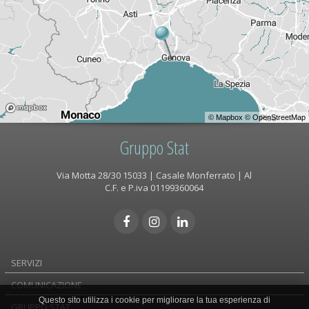
©
Mapbox
©
OpenStreetMap
Gruppo Stat
Via Motta 28/30 15033 | Casale Monferrato | Al
C.F. e P.iva 01199360064
SERVIZI
COMUNICAZIONE
Questo sito utilizza i cookie per migliorare la tua esperienza di
GRUPPO STAT