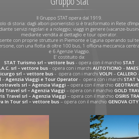
Gruppo Stat
Il Gruppo STAT opera dal 1919.
lo di storia: dagli albori pionieristici si è trasformato in Rete d’I
iante servizi regolari e a noleggio; viaggi in genere (vacanze-busi
mediante vendita al dettaglio e tour operator.
ente con proprie strutture in Piemonte e Liguria operando sul ter
rsone, con una flotta di oltre 100 bus, 1 officina meccanica centra
e 6 Agenzie Viaggio.
E’ costituito da:
STAT Turismo srl
– vettore bus
- opera con il marchio
STAT
.A.C. srl
– vettore bus
- opera con i marchi
AUTOTICINO
–
MAES
Licurgo srl
– vettore bus
- opera con i marchi
VOLPI
–
CALLERO
l
–
Agenzia Viaggi e Tour Operator
- opera con i marchi
STAT 
otravels srl – Agenzia Viaggi
– opera con il marchio
GEOTRAVE
ld Travel srl – Agenzia Viaggi
– opera con il marchio
GOLD TRA
ris Travel srl – Agenzia Viaggi
– opera con il marchio
OSIRIS TR
 In Tour srl – vettore bus
– opera con il marchio
GENOVA CITY