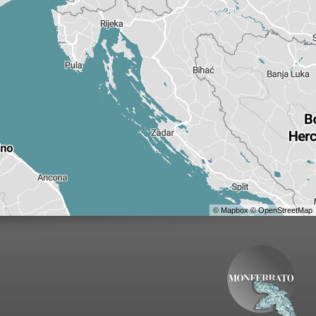
©
Mapbox
©
OpenStreetMap