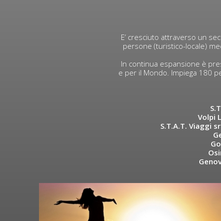
E’ cresciuto attraverso un seco
persone (turistico-locale) med
In continua espansione è pres
e per il Mondo. Impiega 180 pe
S.T
Volpi 
S.T.A.T. Viaggi sr
Ge
Go
Osi
Genova