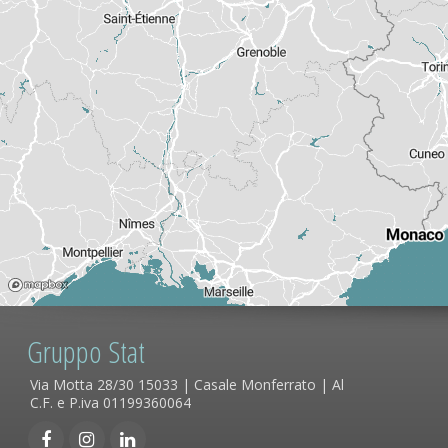
Gruppo Stat
Via Motta 28/30 15033 | Casale Monferrato | Al
C.F. e P.iva 01199360064