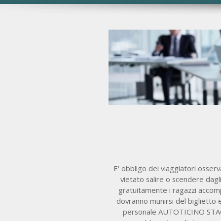
E' obbligo dei viaggiatori osser
vietato salire o scendere dag
gratuitamente i ragazzi accom
dovranno munirsi del biglietto 
personale AUTOTICINO STAC S