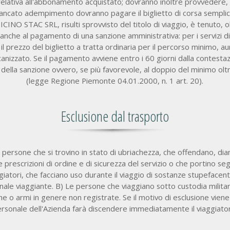
relativa all'abbonamento acquistato; dovranno inoltre provvedere, a
ancato adempimento dovranno pagare il biglietto di corsa sempli
INO STAC SRL, risulti sprovvisto del titolo di viaggio, è tenuto,
ia, anche al pagamento di una sanzione amministrativa: per i servizi
l prezzo del biglietto a tratta ordinaria per il percorso minimo, 
ccanizzato. Se il pagamento avviene entro i 60 giorni dalla contes
 della sanzione ovvero, se più favorevole, al doppio del minimo ol
(legge Regione Piemonte 04.01.2000, n. 1 art. 20).
Esclusione dal trasporto
e persone che si trovino in stato di ubriachezza, che offendano, diano
le prescrizioni di ordine e di sicurezza del servizio o che portino se
ggiatori, che facciano uso durante il viaggio di sostanze stupefacent
ale viaggiante. B) Le persone che viaggiano sotto custodia militare
e o armi in genere non registrate. Se il motivo di esclusione viene r
rsonale dell'Azienda farà discendere immediatamente il viaggiato