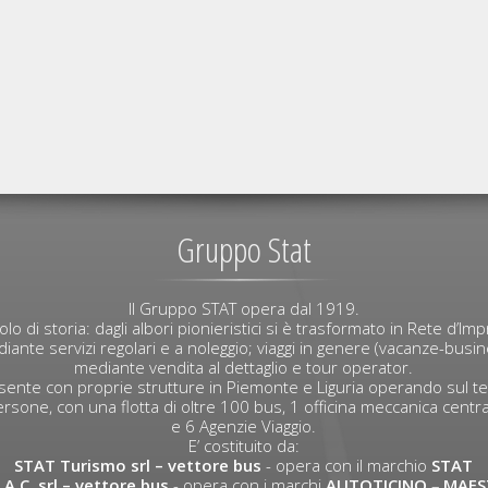
Gruppo Stat
Il Gruppo STAT opera dal 1919.
lo di storia: dagli albori pionieristici si è trasformato in Rete d’I
iante servizi regolari e a noleggio; viaggi in genere (vacanze-busi
mediante vendita al dettaglio e tour operator.
ente con proprie strutture in Piemonte e Liguria operando sul ter
rsone, con una flotta di oltre 100 bus, 1 officina meccanica centra
e 6 Agenzie Viaggio.
E’ costituito da:
STAT Turismo srl
– vettore bus
- opera con il marchio
STAT
.A.C. srl
– vettore bus
- opera con i marchi
AUTOTICINO
–
MAES