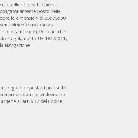
cappelliere, è sotto piena
obbligatoriamente posto nelle
cedere le dimensioni di 55x75x30
e eventualmente trasportata
ersona (autolinee). Per quel che
t. 7 del Regolamento UE 181/2011,
lla Navigazione.
ura vengono depositati presso la
timi proprietari i quali dovranno
 attiene all'art. 927 del Codice