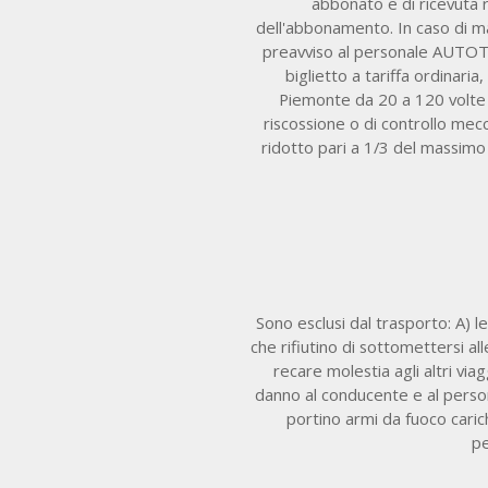
abbonato e di ricevuta 
dell'abbonamento. In caso di m
preavviso al personale AUTOTIC
biglietto a tariffa ordinar
Piemonte da 20 a 120 volte i
riscossione o di controllo me
ridotto pari a 1/3 del massimo
Sono esclusi dal trasporto: A) l
che rifiutino di sottomettersi al
recare molestia agli altri via
danno al conducente e al person
portino armi da fuoco carich
pe