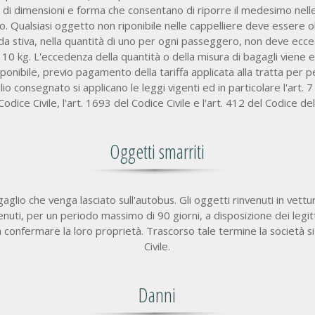
 dimensioni e forma che consentano di riporre il medesimo nelle 
o. Qualsiasi oggetto non riponibile nelle cappelliere deve essere 
 da stiva, nella quantità di uno per ogni passeggero, non deve ec
 10 kg. L'eccedenza della quantità o della misura di bagagli vien
ponibile, previo pagamento della tariffa applicata alla tratta per p
glio consegnato si applicano le leggi vigenti ed in particolare l'ar
 Codice Civile, l'art. 1693 del Codice Civile e l'art. 412 del Codice de
Oggetti smarriti
aglio che venga lasciato sull'autobus. Gli oggetti rinvenuti in vett
nuti, per un periodo massimo di 90 giorni, a disposizione dei legit
a confermare la loro proprietà. Trascorso tale termine la società si
Civile.
Danni