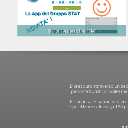
Scarica la App per gli orari STAT
E’ cresciuto attraverso un seco
persone (turistico-locale) med
In continua espansione è pres
e per il Mondo. Impiega 180 pe
S.T