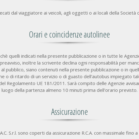
ecati dal viaggiatore ai veicoli, agli oggetti o ai locali della Societ
Orari e coincidenze autolinee
nchè quelli indicati nella presente pubblicazione o in tutte le Agenz
reavviso, inoltre la scrivente declina ogni responsabilità per manca
i al pubblico, siano contenuti nella presente pubblicazione o in quell
one o di ritardo di un servizio o di guasto dell'autobus impiegato tale
1 del Regolamento UE 181/2011. Sarà compito delle Agenzie avvisare 
luogo della partenza almeno 10 minuti prima dell'orario previsto.
Assicurazione
.A.C. S.r.l. sono coperti da assicurazione R.C.A. con massimale fino a 