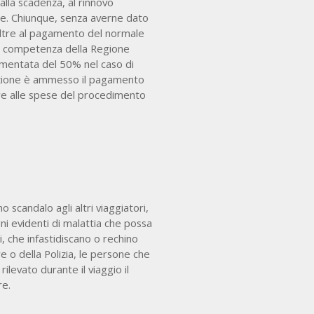
lla scadenza, al rinnovo
ce. Chiunque, senza averne dato
 oltre al pagamento del normale
 di competenza della Regione
aumentata del 50% nel caso di
tazione è ammesso il pagamento
tre alle spese del procedimento
 scandalo agli altri viaggiatori,
gni evidenti di malattia che possa
i, che infastidiscano o rechino
 o della Polizia, le persone che
ilevato durante il viaggio il
re.