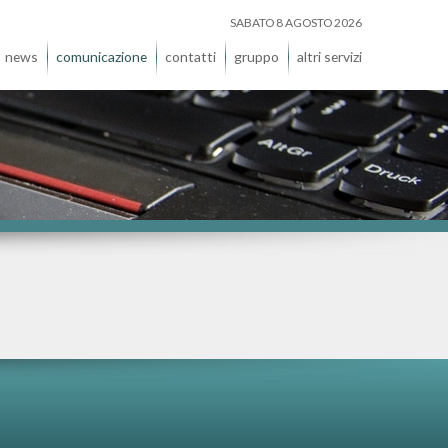
SABATO 8 AGOSTO 2026
news
comunicazione
contatti
gruppo
altri servizi