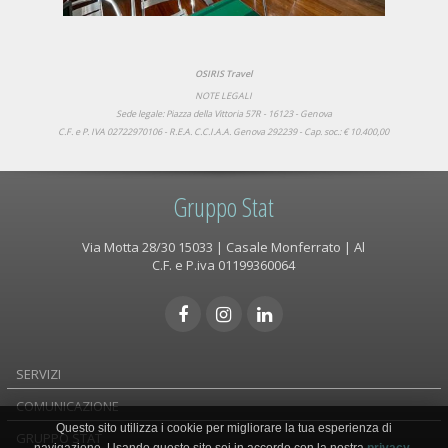
OSIRIS Travel
NOTE LEGALI
Sede legale: Piazza della Vittoria 57R - 16123 - Genova
C.F. e P. IVA 02722970106 - R.E.A. C.C.I.A.A. Genova 292239 - Cap. soc.: € 10.400,00
Gruppo Stat
Via Motta 28/30 15033 | Casale Monferrato | Al
C.F. e P.iva 01199360064
SERVIZI
COMUNICAZIONE
Questo sito utilizza i cookie per migliorare la tua esperienza di
GRUPPO STAT