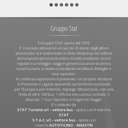
Gruppo Stat
Il Gruppo STAT opera dal 1919.
E’ cresciuto attraverso un secolo di storia: dagli albori
pionieristici si è trasformato in Rete d’Impresa nel settore
del trasporto persone (turistico-locale) mediante servizi
regolari e a noleggio; viaggi in genere (vacanze-business
travel-turismo scolastico) mediante vendita al dettaglio e
tour operator.
In continua espansione è presente con proprie strutture
in Piemonte e Liguria operando sul territorio nazionale
per l'Europa e per il Mondo. Impiega 180 persone, con una
flotta di oltre 100 bus, 1 officina meccanica centrale, 5
depositi, 1 Tour Operator e 6 Agenzie Viaggio.
E’ costituito da:
STAT Turismo srl
– vettore bus
- opera con il marchio
STAT
S.T.A.C. srl
– vettore bus
- opera con
i marchi
AUTOTICINO
–
MAESTRI