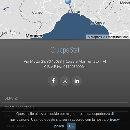
©
Mapbox
©
OpenStreetMap
Gruppo Stat
Via Motta 28/30 15033 | Casale Monferrato | Al
C.F. e P.iva 01199360064
SERVIZI
COMUNICAZIONE
Questo sito utilizza i cookie per migliorare la tua esperienza di
GRUPPO STAT
navigazione. Usando questo sito sei in accordo con la nostra
privacy-
COMPLIANCE
policy
OK