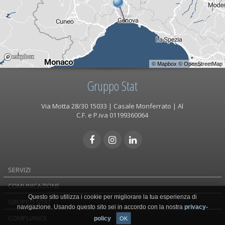
©
Mapbox
©
OpenStreetMap
Gruppo Stat
Via Motta 28/30 15033 | Casale Monferrato | Al
C.F. e P.iva 01199360064
SERVIZI
COMUNICAZIONE
Questo sito utilizza i cookie per migliorare la tua esperienza di
GRUPPO STAT
navigazione. Usando questo sito sei in accordo con la nostra
privacy-
COMPLIANCE
policy
OK