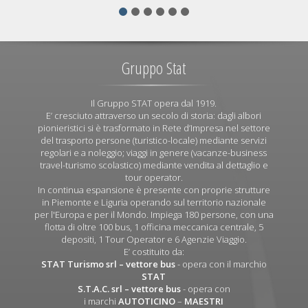
Gruppo Stat
Il Gruppo STAT opera dal 1919.
E’ cresciuto attraverso un secolo di storia: dagli albori
pionieristici si è trasformato in Rete d’Impresa nel settore
del trasporto persone (turistico-locale) mediante servizi
regolari e a noleggio; viaggi in genere (vacanze-business
travel-turismo scolastico) mediante vendita al dettaglio e
tour operator.
In continua espansione è presente con proprie strutture
in Piemonte e Liguria operando sul territorio nazionale
per l'Europa e per il Mondo. Impiega 180 persone, con una
flotta di oltre 100 bus, 1 officina meccanica centrale, 5
depositi, 1 Tour Operator e 6 Agenzie Viaggio.
E’ costituito da:
STAT Turismo srl
– vettore bus
- opera con il marchio
STAT
S.T.A.C. srl
– vettore bus
- opera con
i marchi
AUTOTICINO
–
MAESTRI