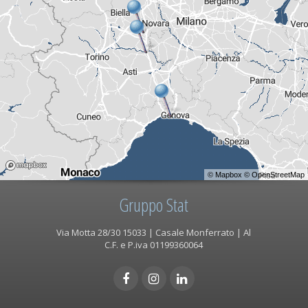
©
Mapbox
©
OpenStreetMap
Gruppo Stat
Via Motta 28/30 15033 | Casale Monferrato | Al
C.F. e P.iva 01199360064