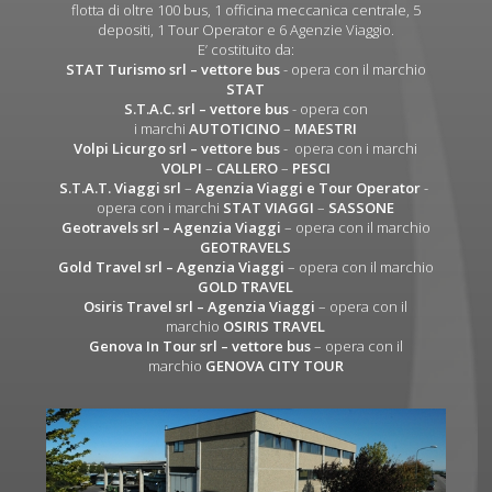
flotta di oltre 100 bus, 1 officina meccanica centrale, 5
depositi, 1 Tour Operator e 6 Agenzie Viaggio.
E’ costituito da:
STAT Turismo srl
– vettore bus
- opera con il marchio
STAT
S.T.A.C. srl
– vettore bus
- opera con
i marchi
AUTOTICINO
–
MAESTRI
Volpi Licurgo srl
– vettore bus
- opera con i marchi
VOLPI
–
CALLERO
–
PESCI
S.T.A.T. Viaggi srl
–
Agenzia Viaggi e Tour Operator
-
opera con i marchi
STAT VIAGGI
–
SASSONE
Geotravels srl – Agenzia Viaggi
– opera con il marchio
GEOTRAVELS
Gold Travel srl – Agenzia Viaggi
– opera con il marchio
GOLD TRAVEL
Osiris Travel srl – Agenzia Viaggi
– opera con il
marchio
OSIRIS TRAVEL
Genova In Tour srl – vettore bus
– opera con il
marchio
GENOVA CITY TOUR