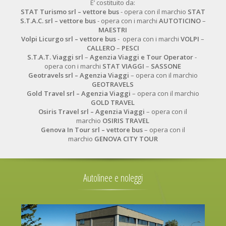
E’ costituito da:
STAT Turismo srl
– vettore bus
- opera con il marchio
STAT
S.T.A.C. srl
– vettore bus
- opera con i marchi
AUTOTICINO
–
MAESTRI
Volpi Licurgo srl
– vettore bus
- opera con i marchi
VOLPI
–
CALLERO
–
PESCI
S.T.A.T. Viaggi srl
–
Agenzia Viaggi e Tour Operator
-
opera con i marchi
STAT VIAGGI
–
SASSONE
Geotravels srl – Agenzia Viaggi
– opera con il marchio
GEOTRAVELS
Gold Travel srl – Agenzia Viaggi
– opera con il marchio
GOLD TRAVEL
Osiris Travel srl – Agenzia Viaggi
– opera con il
marchio
OSIRIS TRAVEL
Genova In Tour srl – vettore bus
– opera con il
marchio
GENOVA CITY TOUR
Autolinee e noleggi