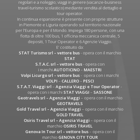
regolari e a noleggio; viaggi in genere (vacanze-business
travel-turismo scolastico) mediante vendita al dettaglio e
tour operator.
In continua espansione è presente con proprie strutture
in Piemonte e Liguria operando sul territorio nazionale
per l'Europa e per il Mondo. Impiega 180 persone, con una
flotta di oltre 100 bus, 1 officina meccanica centrale, 5
depositi, 1 Tour Operator e 6 Agenzie Viaggio.
E’ costituito da:
STAT Turismo srl
– vettore bus
- opera con il marchio
STAT
S.T.A.C. srl
– vettore bus
- opera con
i marchi
AUTOTICINO
–
MAESTRI
Volpi Licurgo srl
– vettore bus
- opera con i marchi
VOLPI
–
CALLERO
–
PESCI
S.T.A.T. Viaggi srl
–
Agenzia Viaggi e Tour Operator
-
opera con i marchi
STAT VIAGGI
–
SASSONE
Geotravels srl – Agenzia Viaggi
– opera con il marchio
GEOTRAVELS
Gold Travel srl – Agenzia Viaggi
– opera con il marchio
GOLD TRAVEL
Osiris Travel srl – Agenzia Viaggi
– opera con il
marchio
OSIRIS TRAVEL
Genova In Tour srl – vettore bus
– opera con il
marchio
GENOVA CITY TOUR