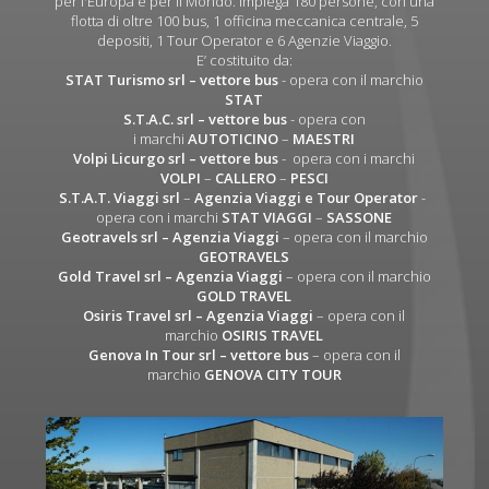
per l'Europa e per il Mondo. Impiega 180 persone, con una
flotta di oltre 100 bus, 1 officina meccanica centrale, 5
depositi, 1 Tour Operator e 6 Agenzie Viaggio.
E’ costituito da:
STAT Turismo srl
– vettore bus
- opera con il marchio
STAT
S.T.A.C. srl
– vettore bus
- opera con
i marchi
AUTOTICINO
–
MAESTRI
Volpi Licurgo srl
– vettore bus
- opera con i marchi
VOLPI
–
CALLERO
–
PESCI
S.T.A.T. Viaggi srl
–
Agenzia Viaggi e Tour Operator
-
opera con i marchi
STAT VIAGGI
–
SASSONE
Geotravels srl – Agenzia Viaggi
– opera con il marchio
GEOTRAVELS
Gold Travel srl – Agenzia Viaggi
– opera con il marchio
GOLD TRAVEL
Osiris Travel srl – Agenzia Viaggi
– opera con il
marchio
OSIRIS TRAVEL
Genova In Tour srl – vettore bus
– opera con il
marchio
GENOVA CITY TOUR