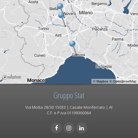
©
Mapbox
©
OpenStreetMap
Gruppo Stat
Via Motta 28/30 15033 | Casale Monferrato | Al
C.F. e P.iva 01199360064