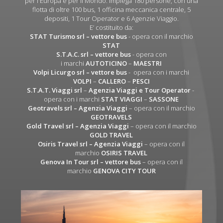
per l'Europa e per il Mondo. Impiega 180 persone, con una
flotta di oltre 100 bus, 1 officina meccanica centrale, 5
depositi, 1 Tour Operator e 6 Agenzie Viaggio.
E’ costituito da:
STAT Turismo srl
– vettore bus
- opera con il marchio
STAT
S.T.A.C. srl
– vettore bus
- opera con
i marchi
AUTOTICINO
–
MAESTRI
Volpi Licurgo srl
– vettore bus
- opera con i marchi
VOLPI
–
CALLERO
–
PESCI
S.T.A.T. Viaggi srl
–
Agenzia Viaggi e Tour Operator
-
opera con i marchi
STAT VIAGGI
–
SASSONE
Geotravels srl – Agenzia Viaggi
– opera con il marchio
GEOTRAVELS
Gold Travel srl – Agenzia Viaggi
– opera con il marchio
GOLD TRAVEL
Osiris Travel srl – Agenzia Viaggi
– opera con il
marchio
OSIRIS TRAVEL
Genova In Tour srl – vettore bus
– opera con il
marchio
GENOVA CITY TOUR