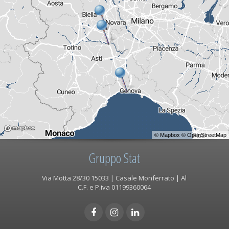
©
Mapbox
©
OpenStreetMap
Gruppo Stat
Via Motta 28/30 15033 | Casale Monferrato | Al
C.F. e P.iva 01199360064