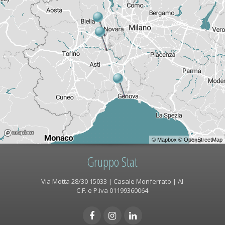
©
Mapbox
©
OpenStreetMap
Gruppo Stat
Via Motta 28/30 15033 | Casale Monferrato | Al
C.F. e P.iva 01199360064