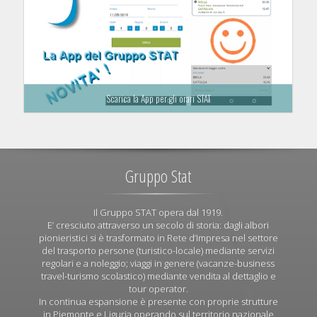
Scarica la App per gli orari STAT
Gruppo Stat
Il Gruppo STAT opera dal 1919.
E’ cresciuto attraverso un secolo di storia: dagli albori
pionieristici si è trasformato in Rete d’Impresa nel settore
del trasporto persone (turistico-locale) mediante servizi
regolari e a noleggio; viaggi in genere (vacanze-business
travel-turismo scolastico) mediante vendita al dettaglio e
tour operator.
In continua espansione è presente con proprie strutture
in Piemonte e Liguria operando sul territorio nazionale