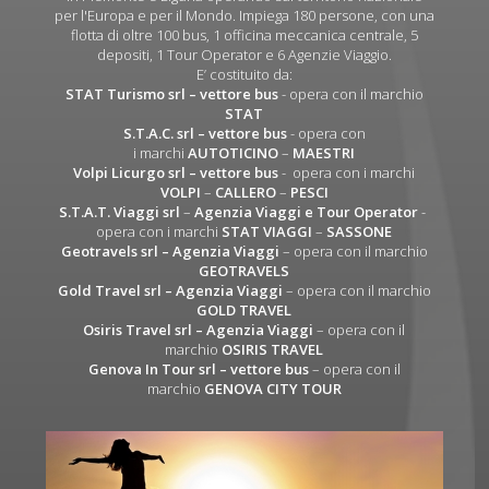
per l'Europa e per il Mondo. Impiega 180 persone, con una
flotta di oltre 100 bus, 1 officina meccanica centrale, 5
depositi, 1 Tour Operator e 6 Agenzie Viaggio.
E’ costituito da:
STAT Turismo srl
– vettore bus
- opera con il marchio
STAT
S.T.A.C. srl
– vettore bus
- opera con
i marchi
AUTOTICINO
–
MAESTRI
Volpi Licurgo srl
– vettore bus
- opera con i marchi
VOLPI
–
CALLERO
–
PESCI
S.T.A.T. Viaggi srl
–
Agenzia Viaggi e Tour Operator
-
opera con i marchi
STAT VIAGGI
–
SASSONE
Geotravels srl – Agenzia Viaggi
– opera con il marchio
GEOTRAVELS
Gold Travel srl – Agenzia Viaggi
– opera con il marchio
GOLD TRAVEL
Osiris Travel srl – Agenzia Viaggi
– opera con il
marchio
OSIRIS TRAVEL
Genova In Tour srl – vettore bus
– opera con il
marchio
GENOVA CITY TOUR