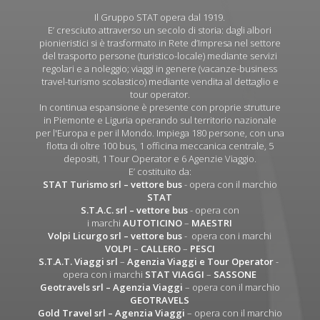
Il Gruppo STAT opera dal 1919.
E’ cresciuto attraverso un secolo di storia: dagli albori
pionieristici si è trasformato in Rete d’Impresa nel settore
del trasporto persone (turistico-locale) mediante servizi
regolari e a noleggio; viaggi in genere (vacanze-business
travel-turismo scolastico) mediante vendita al dettaglio e
tour operator.
In continua espansione è presente con proprie strutture
in Piemonte e Liguria operando sul territorio nazionale
per l'Europa e per il Mondo. Impiega 180 persone, con una
flotta di oltre 100 bus, 1 officina meccanica centrale, 5
depositi, 1 Tour Operator e 6 Agenzie Viaggio.
E’ costituito da:
STAT Turismo srl
– vettore bus
- opera con il marchio
STAT
S.T.A.C. srl
– vettore bus
- opera con
i marchi
AUTOTICINO
–
MAESTRI
Volpi Licurgo srl
– vettore bus
- opera con i marchi
VOLPI
–
CALLERO
–
PESCI
S.T.A.T. Viaggi srl
–
Agenzia Viaggi e Tour Operator
-
opera con i marchi
STAT VIAGGI
–
SASSONE
Geotravels srl – Agenzia Viaggi
– opera con il marchio
GEOTRAVELS
Gold Travel srl – Agenzia Viaggi
– opera con il marchio