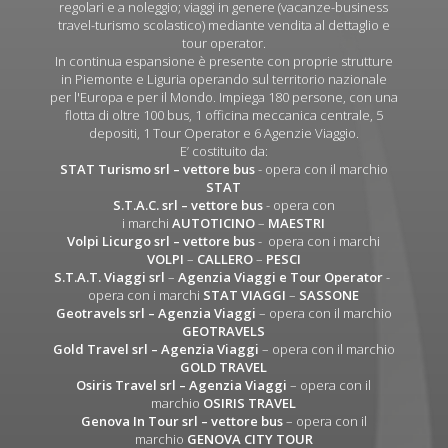
regolari e a noleggio; viaggi in genere (vacanze-business
travel-turismo scolastico) mediante vendita al dettaglio e
tour operator.
In continua espansione è presente con proprie strutture
in Piemonte e Liguria operando sul territorio nazionale
per l'Europa e per il Mondo. Impiega 180 persone, con una
flotta di oltre 100 bus, 1 officina meccanica centrale, 5
depositi, 1 Tour Operator e 6 Agenzie Viaggio.
E’ costituito da:
STAT Turismo srl
– vettore bus
- opera con il marchio
STAT
S.T.A.C. srl
– vettore bus
- opera con
i marchi
AUTOTICINO
–
MAESTRI
Volpi Licurgo srl
– vettore bus
- opera con i marchi
VOLPI
–
CALLERO
–
PESCI
S.T.A.T. Viaggi srl
–
Agenzia Viaggi e Tour Operator
-
opera con i marchi
STAT VIAGGI
–
SASSONE
Geotravels srl – Agenzia Viaggi
– opera con il marchio
GEOTRAVELS
Gold Travel srl – Agenzia Viaggi
– opera con il marchio
GOLD TRAVEL
Osiris Travel srl – Agenzia Viaggi
– opera con il
marchio
OSIRIS TRAVEL
Genova In Tour srl – vettore bus
– opera con il
marchio
GENOVA CITY TOUR