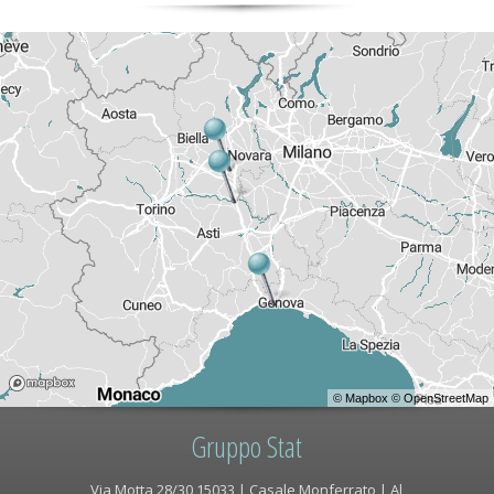
©
Mapbox
©
OpenStreetMap
Gruppo Stat
Via Motta 28/30 15033 | Casale Monferrato | Al