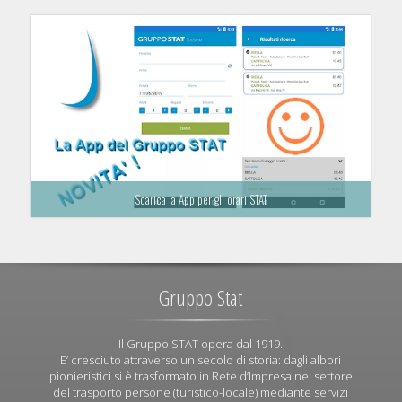
Scarica la App per gli orari STAT
Gruppo Stat
Il Gruppo STAT opera dal 1919.
E’ cresciuto attraverso un secolo di storia: dagli albori
pionieristici si è trasformato in Rete d’Impresa nel settore
del trasporto persone (turistico-locale) mediante servizi